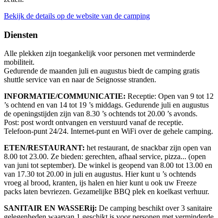
Bekijk de details op de website van de camping
Diensten
Alle plekken zijn toegankelijk voor personen met verminderde
mobiliteit.
Gedurende de maanden juli en augustus biedt de camping gratis
shuttle service van en naar de Seignosse stranden.
INFORMATIE/COMMUNICATIE:
Receptie: Open van 9 tot 12
’s ochtend en van 14 tot 19 ’s middags. Gedurende juli en augustus
de openingstijden zijn van 8.30 ’s ochtends tot 20.00 ’s avonds.
Post: post wordt ontvangen en verstuurd vanaf de receptie.
Telefoon-punt 24/24. Internet-punt en WiFi over de gehele camping.
ETEN/RESTAURANT:
het restaurant, de snackbar zijn open van
8.00 tot 23.00. Ze bieden: gerechten, afhaal service, pizza... (open
van juni tot september). De winkel is geopend van 8.00 tot 13.00 en
van 17.30 tot 20.00 in juli en augustus. Hier kunt u ’s ochtends
vroeg al brood, kranten, ijs halen en hier kunt u ook uw Freeze
packs laten bevriezen. Gezamelijke BBQ plek en koelkast verhuur.
SANITAIR EN WASSERij:
De camping beschikt over 3 sanitaire
gelegenheden waarvan 1 geschikt is voor personen met verminderde