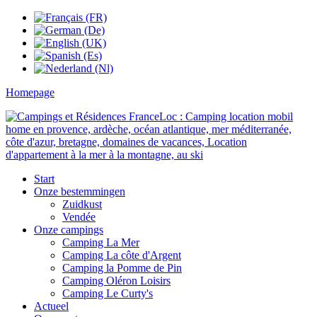
Homepage
Start
Onze bestemmingen
Zuidkust
Vendée
Onze campings
Camping La Mer
Camping La côte d'Argent
Camping la Pomme de Pin
Camping Oléron Loisirs
Camping Le Curty's
Actueel