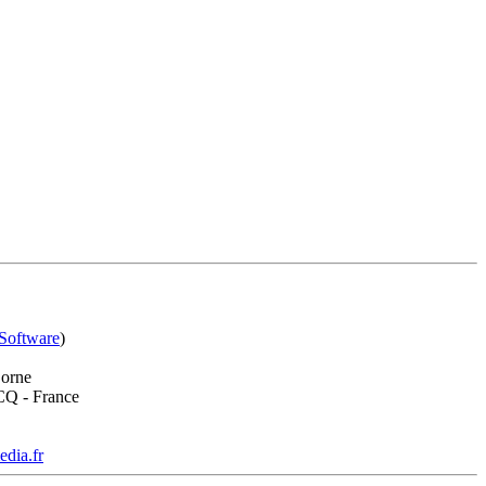
Software
)
Borne
 - France
dia.fr