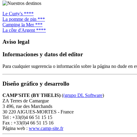
Le Curty's ****
La pomme de pin ***
Camping la Mer ***
La côte d'Argent ****
Aviso legal
Informaciones y datos del editor
Para cualquier sugerencia o información sobre la página no dude en e
Diseño gráfico y desarrollo
CAMP'SITE (BY THELIS)
(
(grupo DL Software
)
ZA Terres de Camargue
3 496, rue des Marchands
30 220 AIGUES-MORTES - France
Tel : +33(0)4 66 51 15 15
Fax : +33(0)4 66 51 15 16
Página web :
www.camp-site.fr